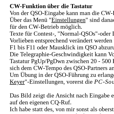
CW-Funktion über die Tastatur
Von der QSO-Eingabe kann man die CW-Fu
Über das Menü "
Einstellungen
" sind dana
für den CW-Betrieb möglich.
Texte für Contest-, "Normal-QSOs"-oder 
Vorlieben entsprechend verändert werden 
F1 bis F11 oder Mausklick im QSO abzuru
Die Telegraphie-Geschwindigkeit kann Vor
Tastatur PgUp/PgDwn zwischen 20 - 500
sich dem CW-Tempo des QSO-Partners an
Um Übung in der QSO-Führung zu erlangen 
Keyer
"-Einstellungen, vorerst die
PC-Sou
Das Bild zeigt die Ansicht nach Eingabe 
auf den eigenen CQ-Ruf.
Ich habe statt des, von mir sonst als ober