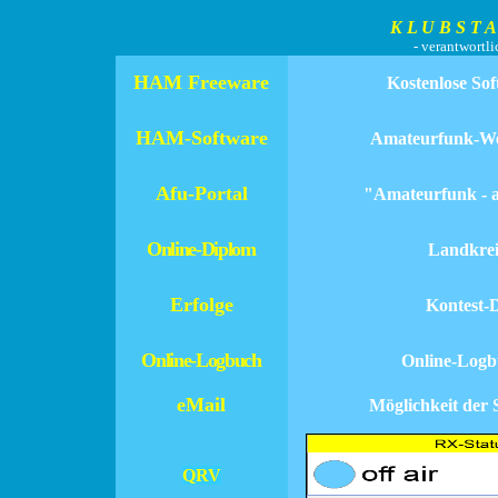
K L U B S T A T I 
- verantwort
HAM Freeware
Kostenlose S
HAM-Software
Amateurfunk-W
Afu-Portal
"Amateurfunk - 
Online-Diplom
Landkrei
Erfolge
Kontest-
Online-Logbuch
Online-Logb
eMail
Möglichkeit der 
QRV