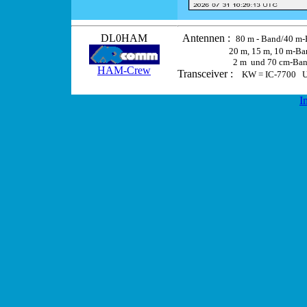
DL0HAM
Antennen :
80 m - Band/40 m-
20 m, 15 m, 10 m-B
2 m
und 70 cm-Ba
HAM-Crew
Transceiver :
KW = IC-7700 U
I