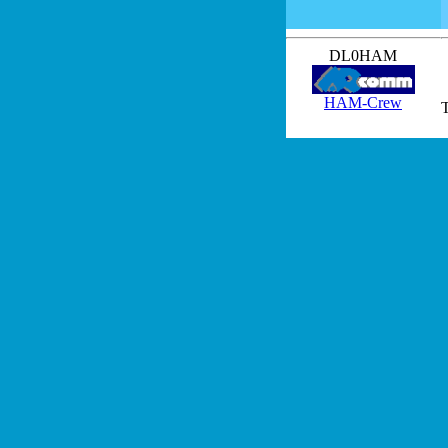
DL0HAM
HAM-Crew
T