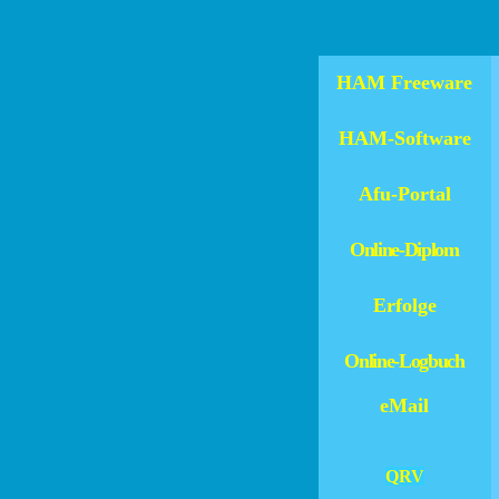
K 
HAM Freeware
HAM-Software
Afu-Portal
Online-Diplom
Erfolge
Online-Logbuch
eMail
QRV