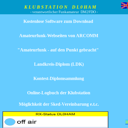
L U B S T A T I O N D L 0 H A M
- verantwortlicher Funkamateur DM2FDO -
Kostenlose Software zum Download
Amateurfunk-Webseiten von ARCOMM
"Amateurfunk - auf den Punkt gebracht"
Landkreis-Diplom (LDK)
Kontest-Diplomsammlung
Online-Logbuch der Klubstation
Möglichkeit der Sked-Vereinbarung e.t.c.
R