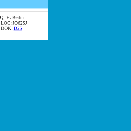
QTH:
Berlin
LOC:
JO62SJ
OK:
D25