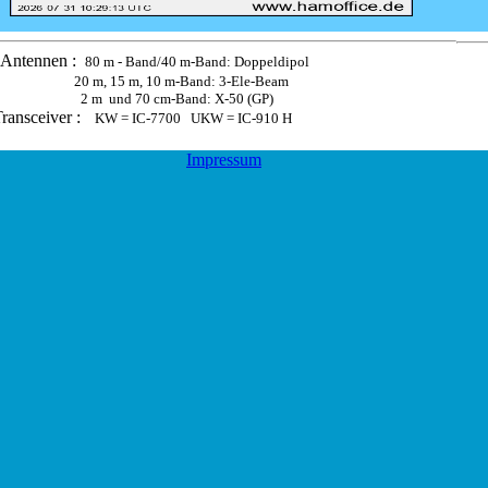
Antennen :
80 m - Band/40 m-Band: Doppeldipol
20 m, 15 m, 10 m-Band: 3-Ele-Beam
2 m
und 70 cm-Band: X-50 (GP)
D
ransceiver :
KW = IC-7700 UKW = IC-910 H
Impressum