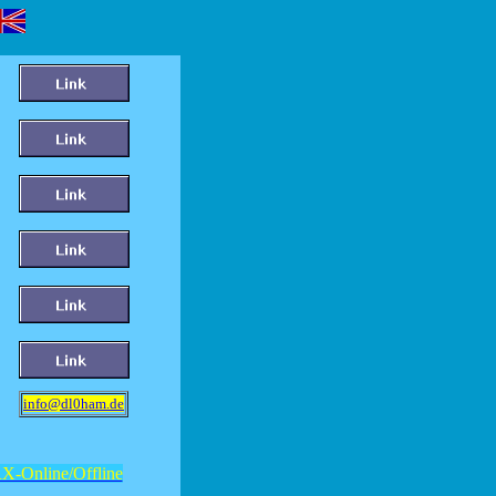
i
nfo@dl0ham.de
X-Online/Offline