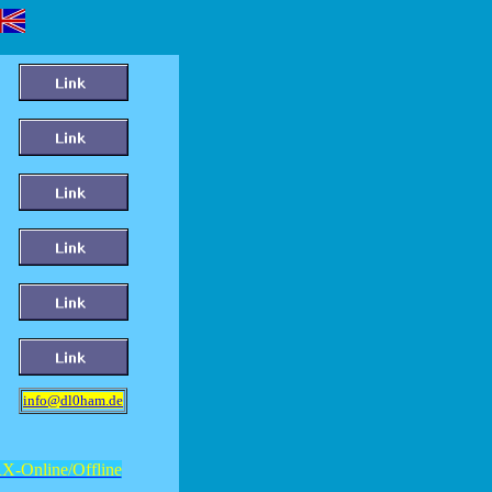
i
nfo@dl0ham.de
X-Online/Offline