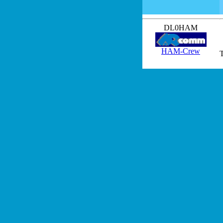
DL0HAM
HAM-Crew
T