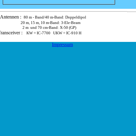
Antennen :
80 m - Band/40 m-Band: Doppeldipol
20 m, 15 m, 10 m-Band: 3-Ele-Beam
2 m
und 70 cm-Band: X-50 (GP)
D
ransceiver :
KW = IC-7700 UKW = IC-910 H
Impressum