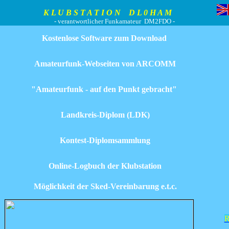
L U B S T A T I O N D L 0 H A M
- verantwortlicher Funkamateur DM2FDO -
Kostenlose Software zum Download
Amateurfunk-Webseiten von ARCOMM
"Amateurfunk - auf den Punkt gebracht"
Landkreis-Diplom (LDK)
Kontest-Diplomsammlung
Online-Logbuch der Klubstation
Möglichkeit der Sked-Vereinbarung e.t.c.
R