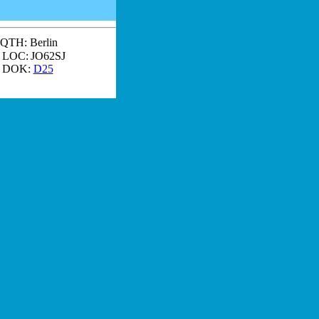
QTH:
Berlin
LOC:
JO62SJ
OK:
D25