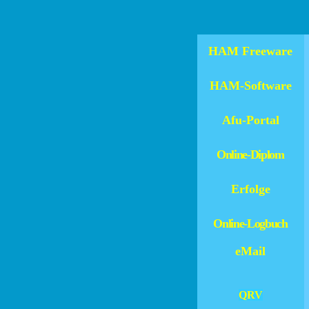
K 
HAM Freeware
HAM-Software
Afu-Portal
Online-Diplom
Erfolge
Online-Logbuch
eMail
QRV