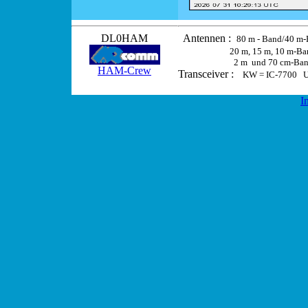
DL0HAM
Antennen :
80 m - Band/40 m-
20 m, 15 m, 10 m-B
2 m
und 70 cm-Ba
HAM-Crew
Transceiver :
KW = IC-7700 U
I