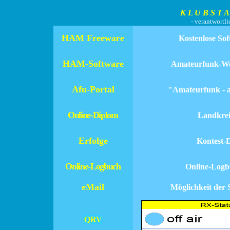
K L U B S T A T I 
- verantwort
HAM Freeware
Kostenlose S
HAM-Software
Amateurfunk-W
Afu-Portal
"Amateurfunk - 
Online-Diplom
Landkrei
Erfolge
Kontest-
Online-Logbuch
Online-Logb
eMail
Möglichkeit der 
QRV