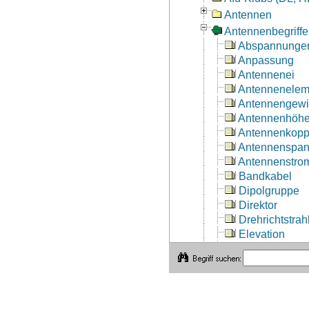
Antennen
Antennenbegriffe
Abspannunge
Anpassung
Antennenei
Antennenelem
Antennengew
Antennenhöh
Antennenkopp
Antennenspa
Antennenstro
Bandkabel
Dipolgruppe
Direktor
Drehrichtstrah
Elevation
Erdverhältnis
Feeder
Fußpunkt
Fußpunktwide
Gegengewich