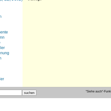
n
ente
inn
e
ler
nnung
m
ler
se
"Siehe auch"-Funkti
rstand
t