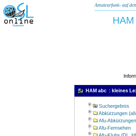
Amateurfunk- auf den
HAM 
Startseite
Infor
HAM abc : kleines Le
Suchergebnis
Abkürzungen (all
Afu-Abkürzunge
Afu-Fernsehen
Afu-Klubs (DL, H