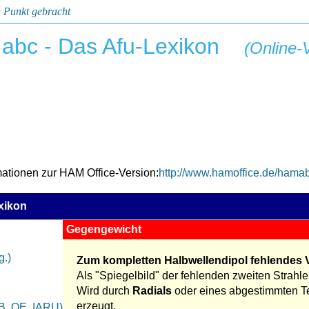
 Punkt gebracht
abc - Das Afu-Lexikon
(Online-
mationen zur HAM Office-Version:
http://www.hamoffice.de/hama
xikon
Gegengewicht
g.)
Zum kompletten Halbwellendipol fehlendes V
n
Als "Spiegelbild" der fehlenden zweiten Strahle
Wird durch
Radials
oder eines abgestimmten Te
erzeugt.
B, OE, IARU)