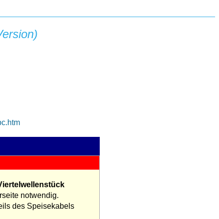
Version)
bc.htm
iertelwellenstück
rseite notwendig.
ils des Speisekabels