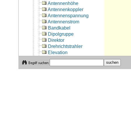
Antennenhöhe
Antennenkoppler
Antennenspannung
Antennenstrom
Bandkabel
Dipolgruppe
Direktor
Drehrichtstrahler
Elevation
Erdverhältnisse
Feeder
Fußpunkt
Fußpunktwiderstand
Gegengewicht
Grundwelle
Hühnerleiter
Impendanz
Koaxialkabel
Kopplung
Litze
Mantelwellen