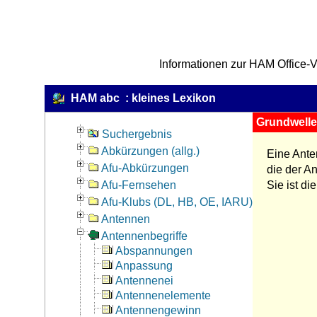
Informationen zur HAM Office-V
HAM abc : kleines Lexikon
Grundwelle
Suchergebnis
Abkürzungen (allg.)
Eine Ante
Afu-Abkürzungen
die der An
Afu-Fernsehen
Sie ist di
Afu-Klubs (DL, HB, OE, IARU)
Antennen
Antennenbegriffe
Abspannungen
Anpassung
Antennenei
Antennenelemente
Antennengewinn