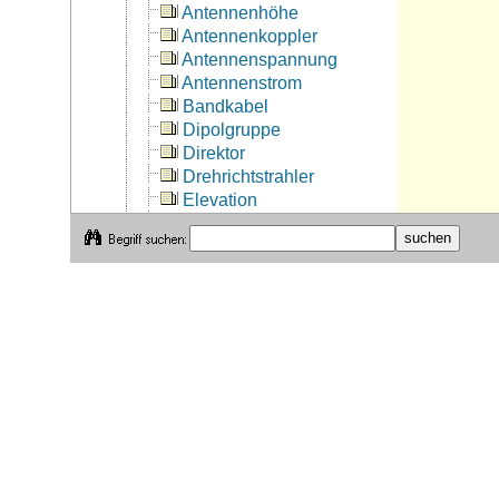
Antennenhöhe
Antennenkoppler
Antennenspannung
Antennenstrom
Bandkabel
Dipolgruppe
Direktor
Drehrichtstrahler
Elevation
Erdverhältnisse
Feeder
Fußpunkt
Fußpunktwiderstand
Gegengewicht
Grundwelle
Hühnerleiter
Impendanz
Koaxialkabel
Kopplung
Litze
Mantelwellen