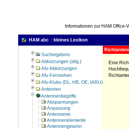
Informationen zur HAM Office-V
HAM abc : kleines Lexikon
Richtanten
Suchergebnis
Abkürzungen (allg.)
Eine Rich
Afu-Abkürzungen
Hochfrequ
Afu-Fernsehen
Richtante
Afu-Klubs (DL, HB, OE, IARU)
Antennen
Antennenbegriffe
Abspannungen
Anpassung
Antennenei
Antennenelemente
Antennengewinn