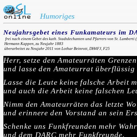
Humoriges
Neujahrsgebet
eines Funkamateurs im 
frei nach einem Gebet des kath. Stadtdechanten und Pfarrers von St. Lamberti 
Hermann Kappen, zu Neujahr 1883
überarbeitet zu Neujahr 2011 von Lothar Beinrott, DH4FJ, F25
Herr, setze den Amateurräten Grenzen
und lasse den Amateurrat überflüssig
Lasse die Leute keine falsche Arbeit 
und auch die Arbeit keine falschen Le
Nimm den Amateurräten das letzte Wo
und erinnere den Vorstand an sein Ers
Schenke uns Funkfreunden mehr Wahr
und dem DARC mehr Funkfreunde.