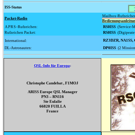
ISS-Status
Mailbox-Rufzeiche
Packet-Radio
Bedienungsanleitu
APRS-
Rufzeichen:
RS0ISS
(Service-
.
Rufzeichen Packet:
RS0ISS
(Digipeate
RZ3DZR, NA1SS, O
International:
DL-Astronauten:
DP0ISS
(2 Mission
QSL-Info für Europa
:
Christophe Candebat , F1MOJ
ARISS Europe QSL Manager
PN3 – RN116
Ste Eulalie
66820 FUILLA
France