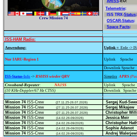
ARISS
-
EU:
Telemetrie
:
ISS TRX-
Status
:
C
rew Mission 74
OSCAR-Status
:
Space Facts
:
ISS-HAM Radio:
Anwendung:
Uplink =
Erde -> I
Nur IARU-Region 1
Uplink Sprache
Downlink Sprache
ISS-Status
-Info
->
RS0ISS wieder QRV
Simplex
APRS
(Pac
Crossband-Repeater
:
NA1SS
Uplink Sprache
(10 KHz-Doppler/67 Hz CTSS)
Downlink Sprach
Mission 74
ISS-Crew
Sergej Kud-Swe
(27.11.25-26.07.2026)
Mission 74
ISS-Crew
Sergej Mikajew
(27.11.25-26.07.2026)
Mission 74
ISS-Crew
Christopher Wil
(27.11.25-26.07.2026)
Mission 74
ISS-Crew
Jessica Meir
(
(14.02.26-09/2026)
Mission 74
ISS-Crew
Christopher
Hat
(14.02.26-09/2026)
Mission 74
ISS-Crew
Sophie
Adenot
(14.02.26-09/2026)
Mission 74
ISS-Crew
Andrej Wa
lerjew
(14.02.26-09/2026)