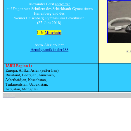
Alexander Gerst
antwortet
auf Fragen von Schülern des Schickhardt Gymnasiums
Herrenberg und des
Werner Heisenberg Gymnasiums Leverkusen
(27. Juni 2018)
Life-
Mitschnitt
________________________________
Astro-Alex erklärt:
Aerodynamik in der ISS
si
IARU-Region 1:
Europa, Afrika,
Asien
(außer Iran):
Russland, Georgien, Armenien,
Asherbaidjan, Kasachstan,
Turkmenistan, Uzbekistan,
Kirgistan, Mongolei.
wende