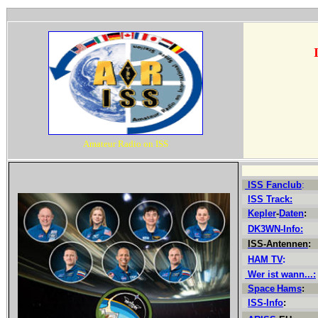
Amateur Radio on
ISS
ISS Fanclub
:
ISS Track:
Kepler
-
Daten
:
DK3WN-Info
:
ISS-Antennen
:
HAM TV
:
Wer ist wann...:
Space
Hams
:
ISS-Info
: