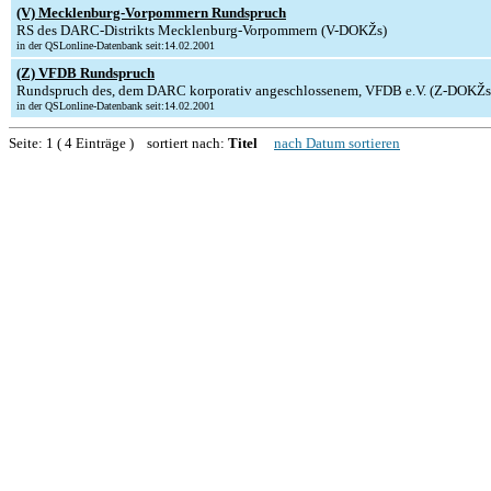
(V) Mecklenburg-Vorpommern Rundspruch
RS des DARC-Distrikts Mecklenburg-Vorpommern (V-DOKŽs)
in der QSLonline-Datenbank seit:14.02.2001
(Z) VFDB Rundspruch
Rundspruch des, dem DARC korporativ angeschlossenem, VFDB e.V. (Z-DOKŽs
in der QSLonline-Datenbank seit:14.02.2001
Seite: 1 ( 4 Einträge ) sortiert nach:
Titel
nach Datum sortieren