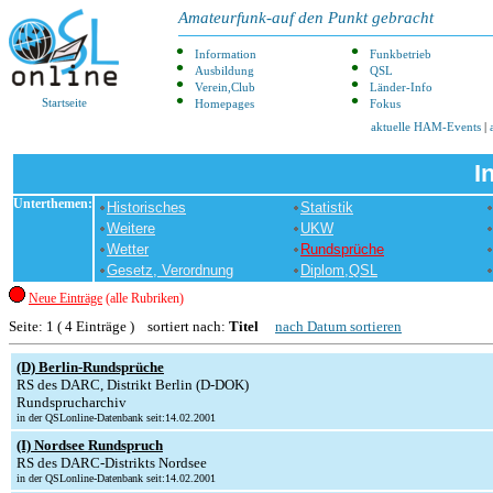
Amateurfunk-auf den Punkt gebracht
Information
Funkbetrieb
Ausbildung
QSL
Verein,Club
Länder-Info
Startseite
Homepages
Fokus
aktuelle HAM-Events
|
I
Unterthemen:
Historisches
Statistik
Weitere
UKW
Wetter
Rundsprüche
Gesetz, Verordnung
Diplom,QSL
Neue Einträge
(alle Rubriken)
Seite: 1 ( 4 Einträge ) sortiert nach:
Titel
nach Datum sortieren
(D) Berlin-Rundsprüche
RS des DARC, Distrikt Berlin (D-DOK)
Rundsprucharchiv
in der QSLonline-Datenbank seit:14.02.2001
(I) Nordsee Rundspruch
RS des DARC-Distrikts Nordsee
in der QSLonline-Datenbank seit:14.02.2001