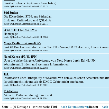
Funkbetrieb aus Baykonur (Kasachstan)
in der QSLonline-Datenbank seit:05.10.2012
Süd Sudan
Die DXpedition ST0R aus Südsudan
Link zum Online-Log und QSL-Info
in der QSLonline-Datenbank seit:22.07.2011
OY/DL1RTL, DL2RMC
Homepage
in der QSLonline-Datenbank seit:01.11.2004
Mega Prefix List von AC6V
Fast 40 Druckseiten Information über ITU-Zonen, DXCC-Gebiete, Lizenzklassen
in der QSLonline-Datenbank seit:05.03.2002
Nord Korea (P5/4L4FN)
Über die bisher längste Aktivierung von Nord Korea durch Ed, 4L4FN.
Webseite mit Bildern und weiteren Informationen.
in der QSLonline-Datenbank seit:24.02.2002
1SL
Information über Principality of Sealand, von dem auch schon Amateurfunkaktiv
Ist völkerrechtlich und als als DXCC-Gebiet nicht anerkannt.
in der QSLonline-Datenbank seit:10.05.2001
Präfixliste
Aktuelle Präfixzuordnung - Weltweit -
in der QSLonline-Datenbank seit:24.01.2001
Seite: 1 ( 9 Einträge ) sortiert nach:
Titel
nach Datum sortieren
Datum
nach 