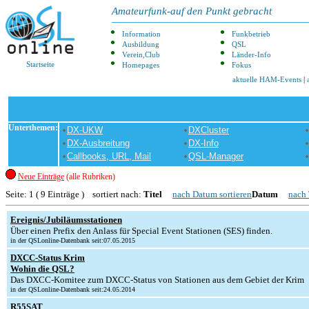
Amateurfunk-auf den Punkt gebracht
Information
Funkbetrieb
Ausbildung
QSL
Verein,Club
Länder-Info
Startseite
Homepages
Fokus
aktuelle HAM-Events
|
Unterthemen:
DX-UKW
DXCluster
DX-Ausbreitung
DX-Info
Callbooks, URL, Mail
QSL-Manager
Neue Einträge
(alle Rubriken)
Seite: 1 ( 9 Einträge ) sortiert nach:
Titel
nach Datum sortieren
Datum
nach 
Ereignis/Jubiläumsstationen
Über einen Prefix den Anlass für Special Event Stationen (SES) finden.
in der QSLonline-Datenbank seit:07.05.2015
DXCC-Status Krim
Wohin die QSL?
Das DXCC-Komitee zum DXCC-Status von Stationen aus dem Gebiet der Krim
in der QSLonline-Datenbank seit:24.05.2014
R55SAT