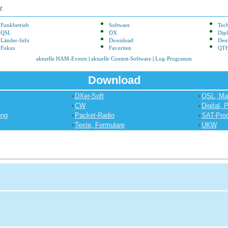
t
Funkbetrieb
Software
Tec
QSL
DX
Dip
Länder-Info
Download
Deu
Fokus
Favoriten
QTH
aktuelle HAM-Events
|
aktuelle Contest-Software
|
Log-Programm
Download
DXer-Soft
QSL, Ma
CW
Digital,
ung
Packet-Radio
SAT-Pro
Texte, Formulare
UKW