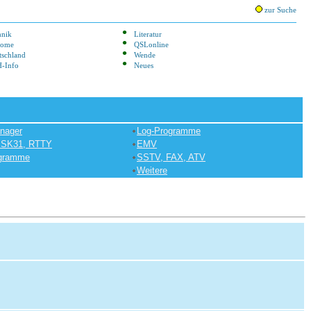
zur Suche
hnik
Literatur
lome
QSLonline
tschland
Wende
-Info
Neues
nager
Log-Programme
 PSK31, RTTY
EMV
gramme
SSTV, FAX, ATV
Weitere