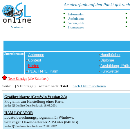
Amateurfunk-auf den Punkt gebrach
Information
Ausbildung
Verein,Club
Startseite
Homepages
Unterthemen:
Antennen
Handbücher
Contest
Diplome
Karten
Ausbildung, Prüf
PDA, H-PC, Palm
Funkwetter
Neue Einträge
(alle Rubriken)
Seite: 1 ( 5 Einträge ) sortiert nach:
Titel
nach Datum sortieren
Großkreiskarte (GcmWin Version 2.3)
Programm zur Herstellung einer Karte.
in der QSLonline-Datenbank seit:16.05.2001
HAM LOCATOR
Locatorberechnungsprogramm für Windows.
Sofortiger Download
einer ZIP-Datei (840 kB)
in der QSLonline-Datenbank seit:23.09.2002