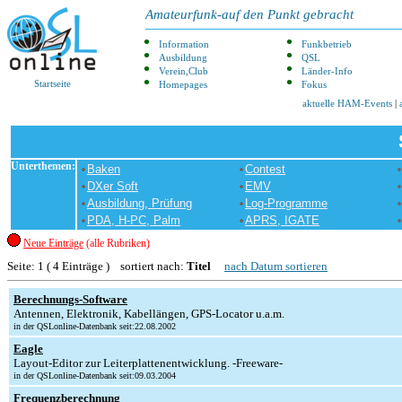
Amateurfunk-auf den Punkt gebracht
Information
Funkbetrieb
Ausbildung
QSL
Verein,Club
Länder-Info
Startseite
Homepages
Fokus
aktuelle HAM-Events
|
Unterthemen:
Baken
Contest
DXer Soft
EMV
Ausbildung, Prüfung
Log-Programme
PDA, H-PC, Palm
APRS, IGATE
Neue Einträge
(alle Rubriken)
Seite: 1 ( 4 Einträge ) sortiert nach:
Titel
nach Datum sortieren
Berechnungs-Software
Antennen, Elektronik, Kabellängen, GPS-Locator u.a.m.
in der QSLonline-Datenbank seit:22.08.2002
Eagle
Layout-Editor zur Leiterplattenentwicklung. -Freeware-
in der QSLonline-Datenbank seit:09.03.2004
Frequenzberechnung