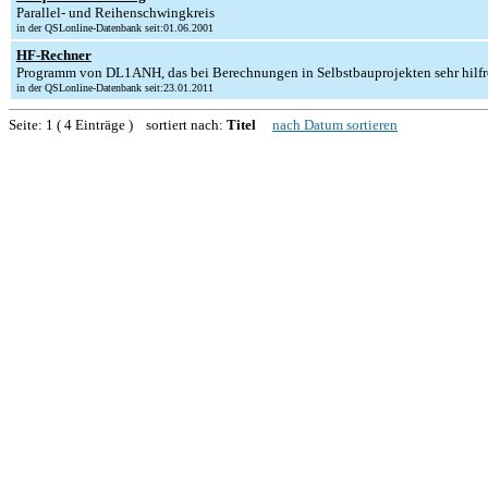
Parallel- und Reihenschwingkreis
in der QSLonline-Datenbank seit:01.06.2001
HF-Rechner
Programm von DL1ANH, das bei Berechnungen in Selbstbauprojekten sehr hilfre
in der QSLonline-Datenbank seit:23.01.2011
Seite: 1 ( 4 Einträge ) sortiert nach:
Titel
nach Datum sortieren