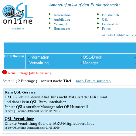
Amateurfunk-auf den Punkt gebracht
Information
Funkbetrieb
Ausbildung
QSL
Verein,Club
Länder-Info
Startseite
Homepages
Fokus
aktuelle HAM-Events
|
Unterthemen:
Information
QSL-Druck
Verwaltung
Manager
Neue Einträge
(alle Rubriken)
Seite: 1 ( 2 Einträge ) sortiert nach:
Titel
nach Datum sortieren
Kein QSL-Service
DXCC-Gebiete, deren Afu-Clubs nicht Mitglied der IARU sind
und daher kein QSL-Büro unterhalten.
Papier-QSLs nur über Manager oder OP-Heimatcall.
in der QSLonline-Datenbank seit:01.01.2013
QSL-Vermittlung
Direkte Vermittlung über die IARU-Mitgliedsverbände
in der QSLonline-Datenbank seit:01.05.2009