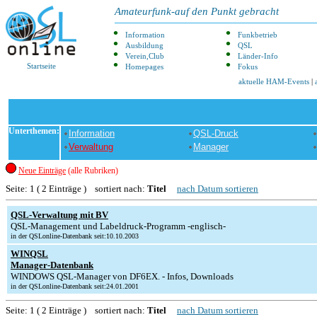
Amateurfunk-auf den Punkt gebracht
Information
Funkbetrieb
Ausbildung
QSL
Verein,Club
Länder-Info
Startseite
Homepages
Fokus
aktuelle HAM-Events
|
Unterthemen:
Information
QSL-Druck
Verwaltung
Manager
Neue Einträge
(alle Rubriken)
Seite: 1 ( 2 Einträge ) sortiert nach:
Titel
nach Datum sortieren
QSL-Verwaltung mit BV
QSL-Management und Labeldruck-Programm -englisch-
in der QSLonline-Datenbank seit:10.10.2003
WINQSL
Manager-Datenbank
WINDOWS QSL-Manager von DF6EX. - Infos, Downloads
in der QSLonline-Datenbank seit:24.01.2001
Seite: 1 ( 2 Einträge ) sortiert nach:
Titel
nach Datum sortieren