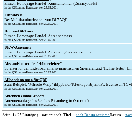
Firmen-Homepage Handel: Kunstantennen (Dummyloads)
in der QSLonline-Datenbank seit:25.05.2001
Fuchskreis
Der Multibandfuchskreis von DL7AQT
in der QSLonline-Datenbank seit:25.05.2001
Hummel Al-Tower
Firmen-Homepage Handel: Antennenmaste
in der QSLonline-Datenbank seit:25.05.2001
UKW-Antennen
Firmen-Homepage Handel: Antennen, Antennenzubehör
in der QSLonline-Datenbank seit:25.05.2001
Abstandshalter für "Hühnerleiter"
Spreizer für den Eigenbau einer symmetrischen Speiseleitung (Hühnerleiter). Li
in der QSLonline-Datenbank seit:20.05.2001
Allbandantennen für QRP
Zum Beispiel: "Miracle Whip" (kippbarer Teleskopstab) mit PL-Buchse an TCV
in der QSLonline-Datenbank seit:20.05.2001
Antennen einmal anders
Antennenanlage des Senders Bisamberg in Österreich.
in der QSLonline-Datenbank seit:20.05.2001
Seite: 1 ( 25 Einträge ) sortiert nach:
Titel
nach Datum sortieren
Datum
nach