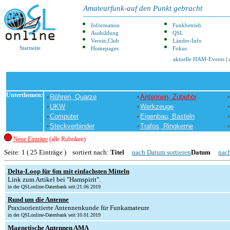
Amateurfunk-auf den Punkt gebracht
Information
Funkbetrieb
Ausbildung
QSL
Verein,Club
Länder-Info
Startseite
Homepages
Fokus
aktuelle HAM-Events
|
Unterthemen:
Röhren, Quarze
Antennen, Zubehör
UKW
Werkzeuge
Computer
Eigenbau, Basteln
Steckverbinder
Trafos, Ringkerne
Neue Einträge
(alle Rubriken)
Seite: 1 ( 25 Einträge ) sortiert nach:
Titel
nach Datum sortieren
Datum
nach
Delta-Loop für 6m mit einfachsten Mitteln
Link zum Artikel bei "Hamspirit".
in der QSLonline-Datenbank seit:21.06.2019
Rund um die Antenne
Praxisorientierte Antennenkunde für Funkamateure
in der QSLonline-Datenbank seit:10.01.2019
Magnetische Antennen AMA