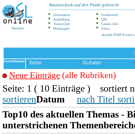
Amateurfunk-auf den Punkt gebracht
Information
Funkbetrieb
Ausbildung
QSL
Verein,Club
Länder-Info
Startseite
Homepages
Fokus
aktuelle HAM-Events
|
Unterthemen:
Bücher
Afu-Karten
Neue Einträge
(alle Rubriken)
Seite: 1 ( 10 Einträge ) sortiert 
sortieren
Datum
nach Titel sort
Top10 des aktuellen Themas - Bi
unterstrichenen Themenbereiche