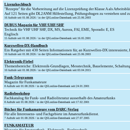
Lizenzkochbuch
"Rezepte" für die Vorbereitung auf die Lizenzprüfung der Klasse A als Arbeitsb
Auf 121 Seiten gibt DL2ANM Hilfestellung, Prüfungsfragen zu verstehen und z
16 Aufrufe seit 01.08.2026 / in der QSLonline-Datenbank seit:25.06.2003
DUBUS Magazin für VHF/UHF/SHF
Technik für VHF UHF SHF, DX, MS, Aurora, FAI, EME, Sporadic E, ES
Englisch
15 Aufrufe seit 01.08.2026 / in der QSLonline-Datenbank seit:16.05.2001
Kurzwellen-DX-Handbuch
Ein Ratgeber mit 430 Seiten Informationen für, an Kurzwellen-DX interessierte,
10 Aufrufe seit 01.08.2026 / in der QSLonline-Datenbank seit:25.06.2003
Elektronik-Fiebel
Themenbereiche: Elektronik-Grundlagen, Messtechnik, Bauelemente, Schaltungs
10 Aufrufe seit 01.08.2026 / in der QSLonline-Datenbank seit:03.04.2015
Funk-Telegramm
Magazin für Funkamateure
8 Aufrufe seit 01.08.2026 / in der QSLonline-Datenbank seit:24.01.2001
Radiobookshop
Fachkatalog für Funk- und Radioliteratur ausserhalb des Amateurfunks
8 Aufrufe seit 01.08.2026 / in der QSLonline-Datenbank seit:17.02.2001
Bücher für Funkamateure vom DARC-Verlag
Für alle Interessens- und Fachgebiete im Amateurfunkdienst.
7 Aufrufe seit 01.08.2026 / in der QSLonline-Datenbank seit:27.07.2005
FUNKAMATEUR
Magazin für Amateurfunk - Elektronik - Funktechnik