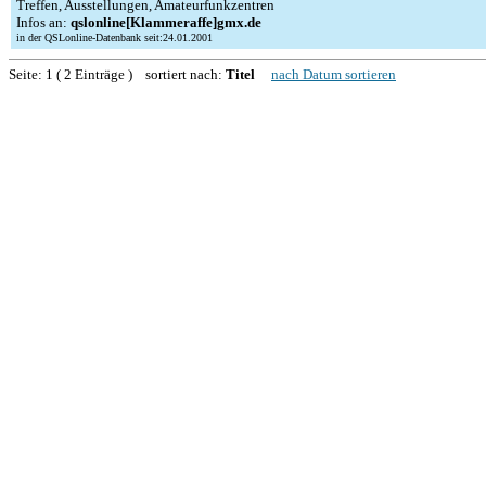
Treffen, Ausstellungen, Amateurfunkzentren
Infos an:
qslonline[Klammeraffe]gmx.de
in der QSLonline-Datenbank seit:24.01.2001
Seite: 1 ( 2 Einträge ) sortiert nach:
Titel
nach Datum sortieren