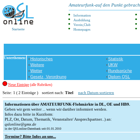
Amateurfunk-auf den Punkt gebrach
Information
Ausbildung
Verein,Club
Startseite
Homepages
Unterthemen:
Historisches
Statistik
Weitere
UKW
Wetter
Rundsprüche
Gesetz, Verordnung
Diplom,QSL
Neue Einträge
(alle Rubriken)
Seite: 1 ( 2 Einträge ) sortiert nach:
Titel
nach Datum sortieren
Informationen über AMATEURFUNK-Flohmärkte in DL, OE und HB9.
Geben wir gern weiter ... wenn wir darüber informiert werden.
Infos dazu bitte in Kurzform:
PLZ, Ort, Datum, Thematik, Veranstalter/ Ansprechpartner...) an:
qslonline@gmx.de
in der QSLonline-Datenbank seit:01.01.2010
Termine? Bitte Infos an uns...