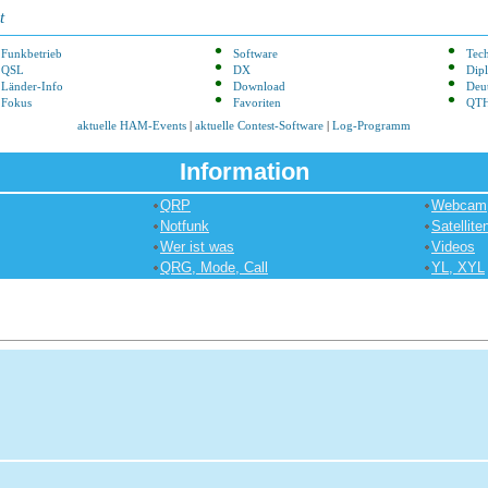
t
Funkbetrieb
Software
Tec
QSL
DX
Dip
Länder-Info
Download
Deu
Fokus
Favoriten
QTH
aktuelle HAM-Events
|
aktuelle Contest-Software
|
Log-Programm
Information
QRP
Webcam
Notfunk
Satellite
Wer ist was
Videos
QRG, Mode, Call
YL, XYL