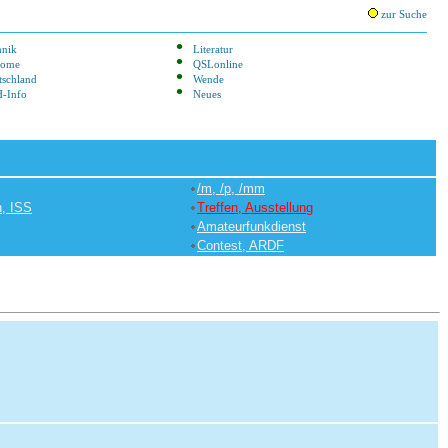
zur Suche
hnik
Literatur
lome
QSLonline
tschland
Wende
-Info
Neues
/m, /p, /mm
n, ISS
Treffen, Ausstellung
Amateurfunkdienst
Contest, ARDF