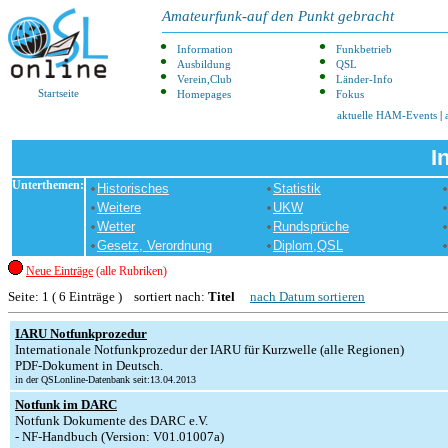
Amateurfunk-auf den Punkt gebracht
Information
Funkbetrieb
Ausbildung
QSL
Verein,Club
Länder-Info
Startseite
Homepages
Fokus
aktuelle HAM-Events
|
I
Unterthemen:
Historisches
Statistik
Weitere
UKW
Wetter
Rundsprüche
Gesetz, Verordnung
Diplom,QSL
Neue Einträge
(alle Rubriken)
Seite: 1 ( 6 Einträge ) sortiert nach:
Titel
nach Datum sortieren
IARU Notfunkprozedur
Internationale Notfunkprozedur der IARU für Kurzwelle (alle Regionen)
PDF-Dokument in Deutsch.
in der QSLonline-Datenbank seit:13.04.2013
Notfunk im DARC
Notfunk Dokumente des DARC e.V.
- NF-Handbuch (Version: V01.01007a)