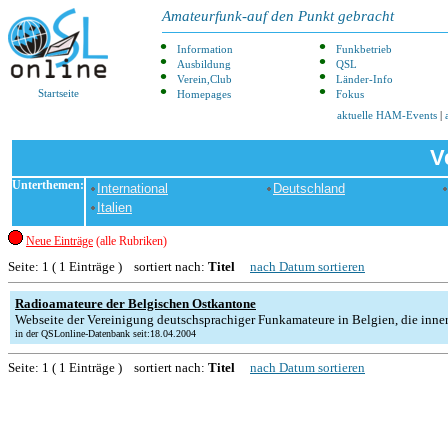
Amateurfunk-auf den Punkt gebracht
Information
Funkbetrieb
Ausbildung
QSL
Verein,Club
Länder-Info
Startseite
Homepages
Fokus
aktuelle HAM-Events
|
V
Unterthemen:
International
Deutschland
Italien
Neue Einträge
(alle Rubriken)
Seite: 1 ( 1 Einträge ) sortiert nach:
Titel
nach Datum sortieren
Radioamateure der Belgischen Ostkantone
Webseite der Vereinigung deutschsprachiger Funkamateure in Belgien, die innerh
in der QSLonline-Datenbank seit:18.04.2004
Seite: 1 ( 1 Einträge ) sortiert nach:
Titel
nach Datum sortieren