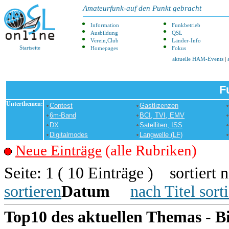
Amateurfunk-auf den Punkt gebracht
Information
Funkbetrieb
Ausbildung
QSL
Verein,Club
Länder-Info
Startseite
Homepages
Fokus
aktuelle HAM-Events
|
F
Unterthemen:
Contest
Gastlizenzen
6m-Band
BCI, TVI, EMV
DX
Satelliten, ISS
Digitalmodes
Langwelle (LF)
Neue Einträge
(alle Rubriken)
Seite: 1 ( 10 Einträge ) sortiert 
sortieren
Datum
nach Titel sort
Top10 des aktuellen Themas - Bi