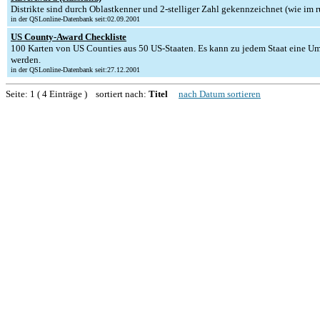
Distrikte sind durch Oblastkenner und 2-stelliger Zahl gekennzeichnet (wie im 
in der QSLonline-Datenbank seit:02.09.2001
US County-Award Checkliste
100 Karten von US Counties aus 50 US-Staaten. Es kann zu jedem Staat eine U
werden.
in der QSLonline-Datenbank seit:27.12.2001
Seite: 1 ( 4 Einträge ) sortiert nach:
Titel
nach Datum sortieren