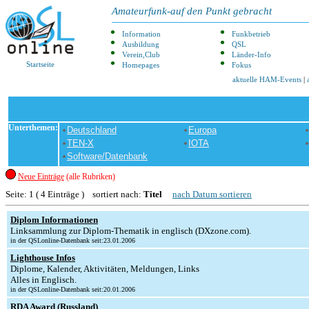
Amateurfunk-auf den Punkt gebracht
Information
Funkbetrieb
Ausbildung
QSL
Verein,Club
Länder-Info
Startseite
Homepages
Fokus
aktuelle HAM-Events
|
Unterthemen:
Deutschland
Europa
TEN-X
IOTA
Software/Datenbank
Neue Einträge
(alle Rubriken)
Seite: 1 ( 4 Einträge ) sortiert nach:
Titel
nach Datum sortieren
Diplom Informationen
Linksammlung zur Diplom-Thematik in englisch (DXzone.com).
in der QSLonline-Datenbank seit:23.01.2006
Lighthouse Infos
Diplome, Kalender, Aktivitäten, Meldungen, Links
Alles in Englisch.
in der QSLonline-Datenbank seit:20.01.2006
RDA Award (Russland)