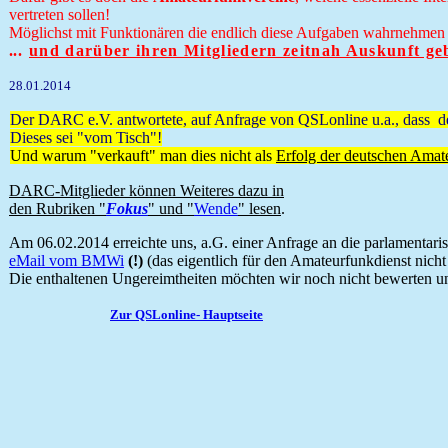
vertreten sollen!
Möglichst mit Funktionären die endlich diese Aufgaben wahrnehmen s
.
..
und darüber ihren Mitgliedern zeitnah Auskunft ge
28.01.2014
Der DARC e.V. antwortete, auf Anfrage von QSLonline u.a., dass d
Dieses sei "vom Tisch"!
Und warum "verkauft" man dies nicht als
Erfolg der deutschen Amat
DARC-Mitglieder können Weiteres dazu in
den Rubriken "
Fokus
" und "
Wende
" lesen
.
Am 06.02.2014 erreichte uns, a.G. einer Anfrage an die parlamentaris
eMail vom BMWi
(!)
(das eigentlich für den Amateurfunkdienst nicht 
Die enthaltenen Ungereimtheiten möchten wir noch nicht bewerten 
Zur QSLonline- Hauptseite