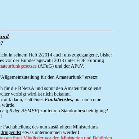
land
k
?
t in seinem Heft 2/2014 auch uns zugegangene, bisher
 des vor der Bundestagswahl 2013 unter FDP-Führung
ateurfunkgesetzes
(AFuG) und der AFuV.
 "Allgemeinzuteilung für den Amateurfunk" ersetzt
ch für die BNetzA und somit den Amateurfunkdienst
weiter verfolgt wird ist nicht bekannt.
funk dann, statt eines
Funkdienstes,
nur noch eine
 würde.
nach § 9 der BEMFV
) zur teuren Standortbescheinigung?
!
r Fachabteilung des nun zuständigen Ministeriums
h
dringendst
etwas unternommen werden
!
eressen ihrer Mitglieder vor den Ministerien und Behörden