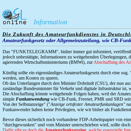
Information
Die Zukunft des Amateurfunkdienstes
in Deutsch
Amateurfunkgesetz oder Allgemeinzuteilung, wie CB-Fun
Das "FUNKTELEGRAMM", bisher immer gut informiert, veröffentlich
jedoch unbestätigte, Informationen zu weitgehenden Überlegungen,
agierenden Wirtschaftsministeriums (BMWi)
, zur
Abschaffung des Am
Künftig sollte ein eigenständiges Amateurfunkgesetz durch eine sog.
werden, um Kosten zu sparen.
Ob das Unterfangen durch den Minister Dobrindt (CSU), der nun au
zuständige Bundesminister für Verkehr und digitale Infrastruktur
ist, 
Die Abschaffung könnte weitgehende Folgen haben, weil der Amateur
simple
Funkanwendung
wie CB-Funk, Freenet, PMR und SRD sein
Von der Selbstanzeige" ("
Anzeige ortsfester Amateurfunkanlagen" 
Funkanwender haben keine Privilegien, wie wir bisher als Funkdienst
Bevor dieses sicherlich noch vorhandene FDP-Arbeitspapier von eine
"durchgewunken" und vom Minister unterschrieben wird, sollte doc
Dafür gibt es doch die
Amateurfunkvereine
, welche essenzielle Int