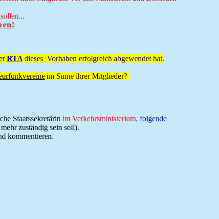
ollen...
ben
!
er
RTA
dieses Vorhaben erfolgreich abgewendet hat.
eurfunkvereine
im Sinne ihrer Mitglieder?
che Staatssekretärin
im Verkehrsministerium,
folgende
mehr zuständig sein soll).
und kommentieren.