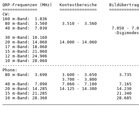
QRP-Frequenzen (MHz)   Kontestbereiche     Bildübertrag
==============         ===============     ============
CW: 

160 m-Band:  1.836

 80 m-Band:  3.560      3.510 -  3.560

 40 m-Band:  7.030                          7.050 - 7.060

                                             -Digimodes-     

 30 m-Band: 10.160 			   

 20 m-Band: 14.060     14.000 - 14.060                        14.099 - 14.101

 17 m-Band: 18.068                                            18.109 - 18.111

 15 m-Band: 21.060                                            21.149 - 21.151

 12 m-Band: 24.906                                            24.929 - 24.931

 10 m-Band: 28.060                                            28.190 - 28.225

-------------------------------------------------------
Phone:    

 80 m-Band:  3.690      3.600 -  3.650         3.735

                        3.700 -  3.800 

 40 m-Band:  7.090      7.060 -  7.100         7.165            

 20 m-Band: 14.285     14.125 - 14.300        14.230

 15 m-Band: 21.285                            21.340

 10 m-Band: 28.360                            28.685

_______________________________________________________