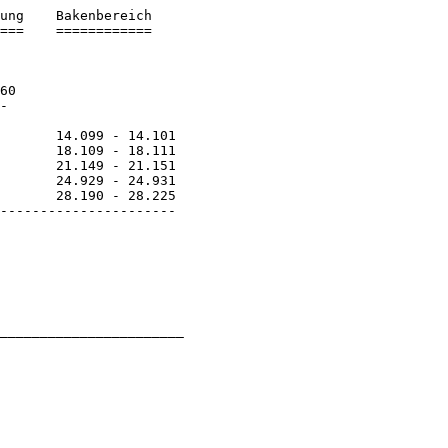
ung    Bakenbereich

===    ============

---------------------- 

_______________________