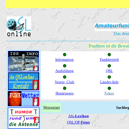
Das deu
Tradition ist die Bew
Information
Funkbetrieb
Ausbildung
QSL
Verein, Club
Länder-Info
Homepages
Fokus
Wegweiser
Suchbeg
Afu-
Lexikon
QSL/OP-
Fotos