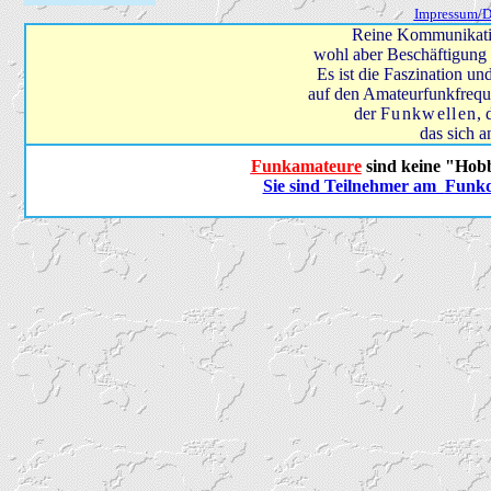
Impressum/D
Reine Kommunikatio
wohl aber Beschäftigung
Es ist die Faszination u
auf den Amateurfunkfrequ
der
Funkwellen
,
das sich 
Funkamateure
sind keine "Hobb
Sie sind Teilnehmer am
Funkd